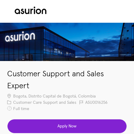
Skip to main content
-
Customer Support and Sales
Expert
Location
Bogota, Distrito Capital de Bogotá, Colombia
Category
Job Id
Customer Care Support and Sales
ASU0016256
Job Type
Full time
Apply Now