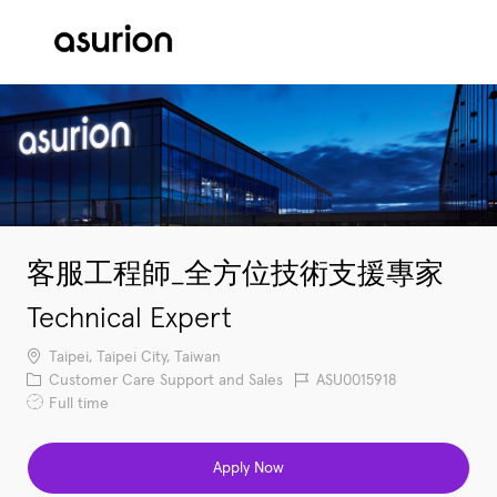
Skip to main content
-
客服工程師_全方位技術支援專家
Technical Expert
Location
Taipei, Taipei City, Taiwan
Category
Job Id
Customer Care Support and Sales
ASU0015918
Job Type
Full time
Apply Now