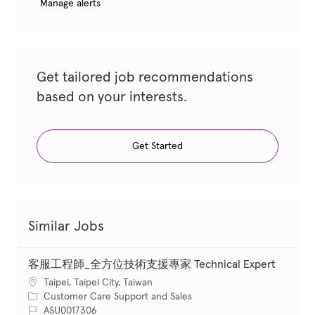
Manage alerts
Get tailored job recommendations
based on your interests.
Get Started
Similar Jobs
客服工程師_全方位技術支援專家 Technical Expert
Location
Taipei, Taipei City, Taiwan
Category
Customer Care Support and Sales
Job Id
ASU0017306